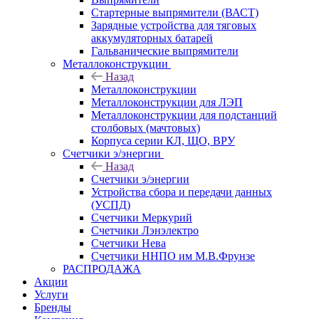
Стартерные выпрямители (ВАСТ)
Зарядные устройства для тяговых
аккумуляторных батарей
Гальванические выпрямители
Металлоконструкции
Назад
Металлоконструкции
Металлоконструкции для ЛЭП
Металлоконструкции для подстанций
столбовых (мачтовых)
Корпуса серии КЛ, ЩО, ВРУ
Счетчики э/энергии
Назад
Счетчики э/энергии
Устройства сбора и передачи данных
(УСПД)
Счетчики Меркурий
Счетчики Лэнэлектро
Счетчики Нева
Счетчики ННПО им М.В.Фрунзе
РАСПРОДАЖА
Акции
Услуги
Бренды