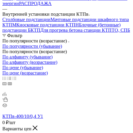
энергии
РАСПРОДАЖА
—
Внутренней установки подстанции КТПв
Столбовые подстанции
Мачтовые подстанции шкафного типа
КТПМ
Киосковые подстанции КТПН
Блочные (бетонные)
подстанции БКТП
Для прогрева бетона станции КТПТО, СПБ
Фильтр
По популярности (возрастание)
По популярности (убывание)
По популярности (возрастание)
По алфавиту (убывание)
По алфавиту (возрастание)
По цене (убывание)
По цене (возрастание)
КТПв-400/10/0,4 У1
0
₽
/шт
Варианты цен