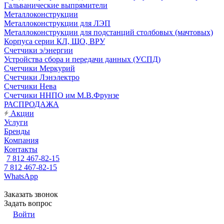
Гальванические выпрямители
Металлоконструкции
Металлоконструкции для ЛЭП
Металлоконструкции для подстанций столбовых (мачтовых)
Корпуса серии КЛ, ЩО, ВРУ
Счетчики э/энергии
Устройства сбора и передачи данных (УСПД)
Счетчики Меркурий
Счетчики Лэнэлектро
Счетчики Нева
Счетчики ННПО им М.В.Фрунзе
РАСПРОДАЖА
Акции
Услуги
Бренды
Компания
Контакты
7 812 467-82-15
7 812 467-82-15
WhatsApp
Заказать звонок
Задать вопрос
Войти