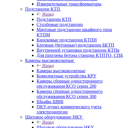
Измерительные трансформаторы
Подстанции КТП
Назад
Подстанции КТП
Столбовые подстанции
Мачтовые подстанции шкафного типа
КТПМ
Киосковые подстанции КТПН
Блочные (бетонные) подстанции БКТП
Внутренней установки подстанции КТПв
Для прогрева бетона станции КТПТО, СПБ
Камеры высоковольтные
Назад
Камеры высоковольтные
Комплектные устройства КРУ
Камеры сборные одностороннего
обслуживания КСО серии 200
Камеры сборные одностороннего
обслуживания КСО серии 300
Шкафы ШВВ
ПКУ-пункт коммерческого учета
электроэнергии
Щитовое оборудование НКУ
Назад
Щитовое оборудование НКУ