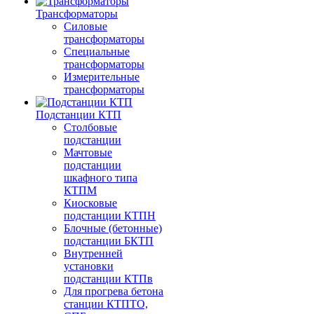
Трансформаторы
Силовые
трансформаторы
Специальные
трансформаторы
Измерительные
трансформаторы
Подстанции КТП
Столбовые
подстанции
Мачтовые
подстанции
шкафного типа
КТПМ
Киосковые
подстанции КТПН
Блочные (бетонные)
подстанции БКТП
Внутренней
установки
подстанции КТПв
Для прогрева бетона
станции КТПТО,