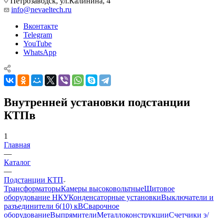
Петрозаводск, ул.Калинина, 4
info@nevaeltech.ru
Вконтакте
Telegram
YouTube
WhatsApp
Внутренней установки подстанции
КТПв
1
Главная
—
Каталог
—
Подстанции КТП
Трансформаторы
Камеры высоковольтные
Щитовое
оборудование НКУ
Конденсаторные установки
Выключатели и
разъединители 6(10) кВ
Сварочное
оборудование
Выпрямители
Металлоконструкции
Счетчики э/