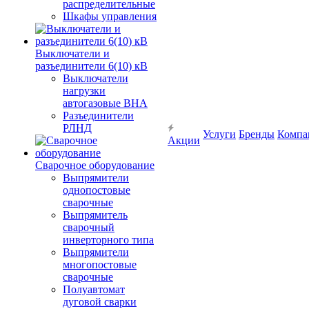
распределительные
Шкафы управления
Выключатели и
разъединители 6(10) кВ
Выключатели
нагрузки
автогазовые ВНА
Разъединители
РЛНД
Услуги
Бренды
Компа
Акции
Сварочное оборудование
Выпрямители
однопостовые
сварочные
Выпрямитель
сварочный
инверторного типа
Выпрямители
многопостовые
сварочные
Полуавтомат
дуговой сварки