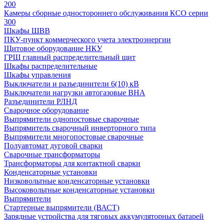
200
Камеры сборные одностороннего обслуживания КСО серии
300
Шкафы ШВВ
ПКУ-пункт коммерческого учета электроэнергии
Щитовое оборудование НКУ
ГРЩ главный распределительный щит
Шкафы распределительные
Шкафы управления
Выключатели и разъединители 6(10) кВ
Выключатели нагрузки автогазовые ВНА
Разъединители РЛНД
Сварочное оборудование
Выпрямители однопостовые сварочные
Выпрямитель сварочный инверторного типа
Выпрямители многопостовые сварочные
Полуавтомат дуговой сварки
Сварочные трансформаторы
Трансформаторы для контактной сварки
Конденсаторные установки
Низковольтные конденсаторные установки
Высоковольтные конденсаторные установки
Выпрямители
Стартерные выпрямители (ВАСТ)
Зарядные устройства для тяговых аккумуляторных батарей