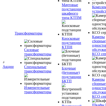
Мачтовые
Компле
подстанции
устройс
шкафного
типа КТПМ
Трансформаторы
Камеры
Киосковые
сборные
подстанции
односто
КТПН
обслужи
Силовые
КСО сер
трансформаторы
Акции
Специальные
Блочные
трансформаторы
(бетонные)
подстанции
Камеры
БКТП
сборные
Измерительные
односто
трансформаторы
обслужи
КСО сер
Шкафы