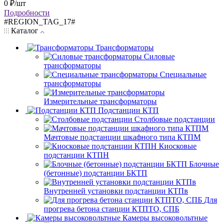
0
₽
/шт
Подробности
#REGION_TAG_17#
Каталог
Трансформаторы
Силовые
трансформаторы
Специальные
трансформаторы
Измерительные трансформаторы
Подстанции КТП
Столбовые подстанции
Мачтовые подстанции шкафного типа КТПМ
Киосковые
подстанции КТПН
Блочные
(бетонные) подстанции БКТП
Внутренней установки подстанции КТПв
Для
прогрева бетона станции КТПТО, СПБ
Камеры высоковольтные