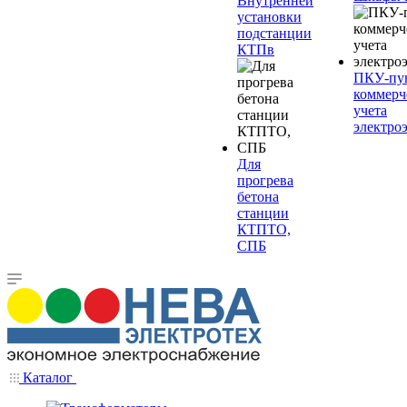
Внутренней
установки
подстанции
КТПв
ПКУ-пу
коммерч
учета
электро
Для
прогрева
бетона
станции
КТПТО,
СПБ
Каталог