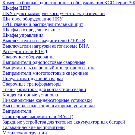
Камеры сборные одностороннего обслуживания КСО серии 30
Шкафы ШВВ
ПКУ-пункт коммерческого учета электроэнергии
Щитовое оборудование НКУ
ГРЩ главный распределительный щит
Шкафы распределительные
Шкафы управления
Выключатели и разъединители 6(10) кВ
Выключатели нагрузки автогазовые ВНА
Разъединители РЛНД
Сварочное оборудование
Выпрямители однопостовые сварочные
Выпрямитель сварочный инверторного типа
Выпрямители многопостовые сварочные
Полуавтомат дуговой сварки
Сварочные трансформаторы
Трансформаторы для контактной сварки
Конденсаторные установки
Низковольтные конденсаторные установки
Высоковольтные конденсаторные установки
Выпрямители
Стартерные выпрямители (ВАСТ)
Зарядные устройства для тяговых аккумуляторных батарей
Гальванические выпрямители
Металлоконструкции