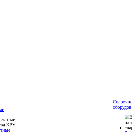
Сварочн
оборудов
ые
ктные