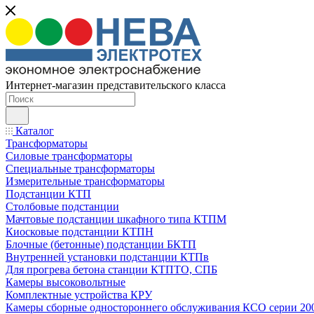
Интернет-магазин представительского класса
Каталог
Трансформаторы
Силовые трансформаторы
Специальные трансформаторы
Измерительные трансформаторы
Подстанции КТП
Столбовые подстанции
Мачтовые подстанции шкафного типа КТПМ
Киосковые подстанции КТПН
Блочные (бетонные) подстанции БКТП
Внутренней установки подстанции КТПв
Для прогрева бетона станции КТПТО, СПБ
Камеры высоковольтные
Комплектные устройства КРУ
Камеры сборные одностороннего обслуживания КСО серии 20