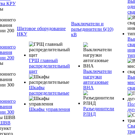
Вы
тва КРУ
одн
сва
Выключатели и
Щитовое оборудование
разъединители 6(10)
НКУ
кВ
Вы
сва
роннего
инв
вания
тип
ии 200
ГРЩ главный
распределительный
щит
Выключатели
нагрузки
Вы
автогазовые
мно
Шкафы
ВНА
сва
распределительные
роннего
Пол
вания
Разъединители
Шкафы управления
дуг
ии 300
РЛНД
 ШВВ
Св
тра