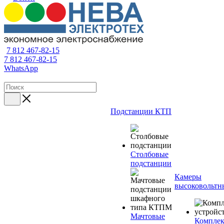
7 812 467-82-15
7 812 467-82-15
WhatsApp
Подстанции КТП
Столбовые
подстанции
Камеры
высоковольтн
Мачтовые
Компле