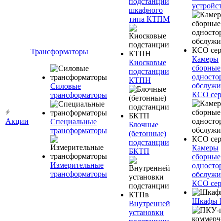
подстанции
устройс
шкафного
типа КТПМ
Трансформаторы
Камеры
Киосковые
сборные
подстанции
односто
КТПН
обслужи
Силовые
КСО сер
трансформаторы
Акции
Специальные
Блочные
трансформаторы
(бетонные)
подстанции
Камеры
БКТП
сборные
Измерительные
односто
трансформаторы
обслужи
КСО сер
Шкафы
Внутренней
установки