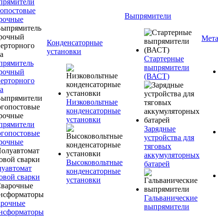
прямители
опостовые
Выпрямители
рочные
Мета
Конденсаторные
установки
Стартерные
прямитель
выпрямители
рочный
(ВАСТ)
ерторного
а
Низковольтные
конденсаторные
установки
прямители
Зарядные
гопостовые
устройства для
рочные
тяговых
аккумуляторных
Высоковольтные
батарей
уавтомат
конденсаторные
овой сварки
установки
Гальванические
арочные
выпрямители
нсформаторы