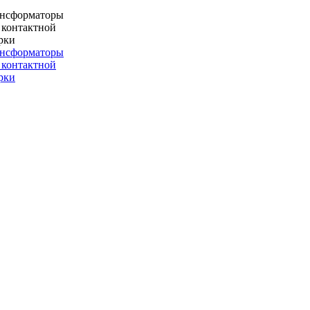
ансформаторы
 контактной
рки