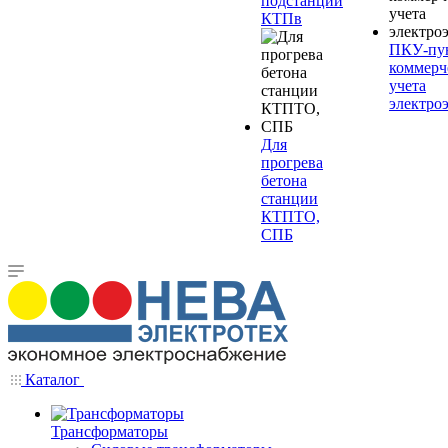
подстанции
КТПв
ПКУ-пу
коммерч
учета
электро
Для
прогрева
бетона
станции
КТПТО,
СПБ
Каталог
Трансформаторы