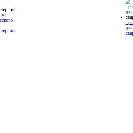
нкт
еского
Тр
для
энергии
сва