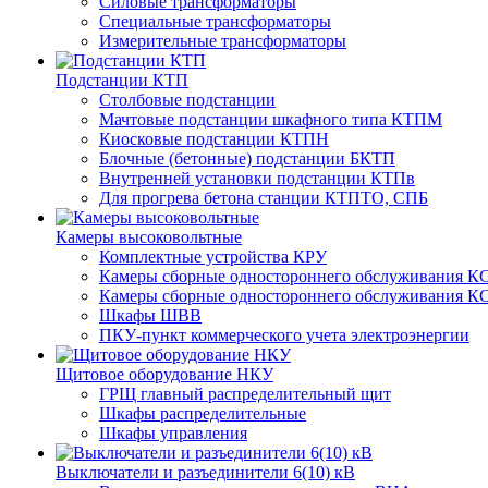
Силовые трансформаторы
Специальные трансформаторы
Измерительные трансформаторы
Подстанции КТП
Столбовые подстанции
Мачтовые подстанции шкафного типа КТПМ
Киосковые подстанции КТПН
Блочные (бетонные) подстанции БКТП
Внутренней установки подстанции КТПв
Для прогрева бетона станции КТПТО, СПБ
Камеры высоковольтные
Комплектные устройства КРУ
Камеры сборные одностороннего обслуживания КС
Камеры сборные одностороннего обслуживания КС
Шкафы ШВВ
ПКУ-пункт коммерческого учета электроэнергии
Щитовое оборудование НКУ
ГРЩ главный распределительный щит
Шкафы распределительные
Шкафы управления
Выключатели и разъединители 6(10) кВ