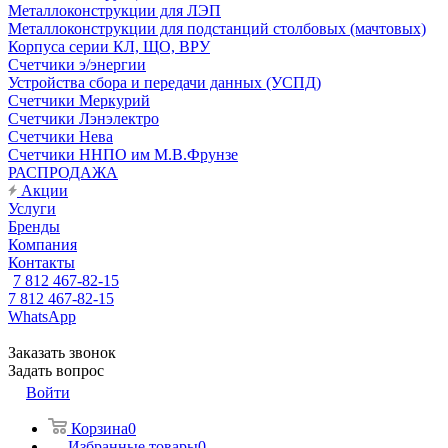
Металлоконструкции для ЛЭП
Металлоконструкции для подстанций столбовых (мачтовых)
Корпуса серии КЛ, ЩО, ВРУ
Счетчики э/энергии
Устройства сбора и передачи данных (УСПД)
Счетчики Меркурий
Счетчики Лэнэлектро
Счетчики Нева
Счетчики ННПО им М.В.Фрунзе
РАСПРОДАЖА
Акции
Услуги
Бренды
Компания
Контакты
7 812 467-82-15
7 812 467-82-15
WhatsApp
Заказать звонок
Задать вопрос
Войти
Корзина
0
Избранные товары
0