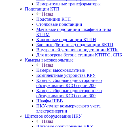
Измерительные трансформаторы
Подстанции КТП
Назад
Подстанции КТП
Столбовые подстанции
Мачтовые подстанции шкафного типа
КТПМ
Киосковые подстанции КТПН
Блочные (бетонные) подстанции БКТП
Внутренней установки подстанции КТПв
Для прогрева бетона станции КТПТО, СПБ
Камеры высоковольтные
Назад
Камеры высоковольтные
Комплектные устройства КРУ
Камеры сборные одностороннего
обслуживания КСО серии 200
Камеры сборные одностороннего
обслуживания КСО серии 300
Шкафы ШВВ
ПКУ-пункт коммерческого учета
электроэнергии
Щитовое оборудование НКУ
Назад
Щитовое оборудование НКУ