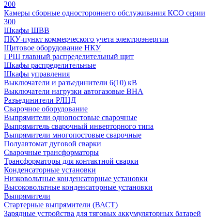
200
Камеры сборные одностороннего обслуживания КСО серии
300
Шкафы ШВВ
ПКУ-пункт коммерческого учета электроэнергии
Щитовое оборудование НКУ
ГРЩ главный распределительный щит
Шкафы распределительные
Шкафы управления
Выключатели и разъединители 6(10) кВ
Выключатели нагрузки автогазовые ВНА
Разъединители РЛНД
Сварочное оборудование
Выпрямители однопостовые сварочные
Выпрямитель сварочный инверторного типа
Выпрямители многопостовые сварочные
Полуавтомат дуговой сварки
Сварочные трансформаторы
Трансформаторы для контактной сварки
Конденсаторные установки
Низковольтные конденсаторные установки
Высоковольтные конденсаторные установки
Выпрямители
Стартерные выпрямители (ВАСТ)
Зарядные устройства для тяговых аккумуляторных батарей