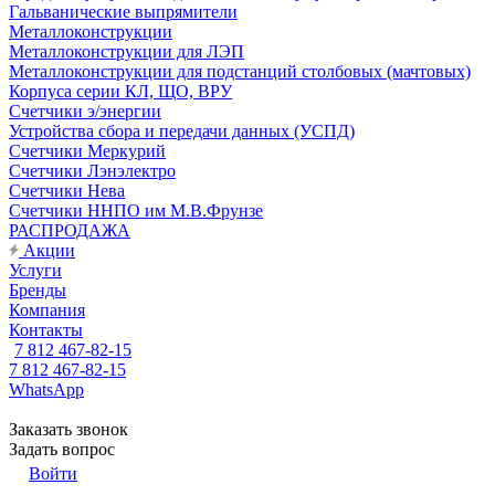
Гальванические выпрямители
Металлоконструкции
Металлоконструкции для ЛЭП
Металлоконструкции для подстанций столбовых (мачтовых)
Корпуса серии КЛ, ЩО, ВРУ
Счетчики э/энергии
Устройства сбора и передачи данных (УСПД)
Счетчики Меркурий
Счетчики Лэнэлектро
Счетчики Нева
Счетчики ННПО им М.В.Фрунзе
РАСПРОДАЖА
Акции
Услуги
Бренды
Компания
Контакты
7 812 467-82-15
7 812 467-82-15
WhatsApp
Заказать звонок
Задать вопрос
Войти