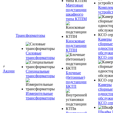
Мачтовые
Компле
подстанции
устройс
шкафного
типа КТПМ
Трансформаторы
Камеры
Киосковые
сборные
подстанции
односто
КТПН
обслужи
Силовые
КСО сер
трансформаторы
Акции
Специальные
Блочные
трансформаторы
(бетонные)
подстанции
Камеры
БКТП
сборные
Измерительные
односто
трансформаторы
обслужи
КСО сер
Шкафы