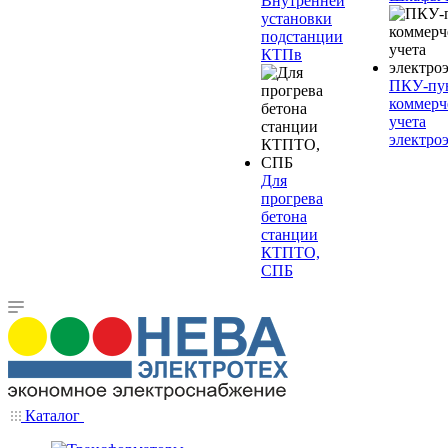
Внутренней
установки
подстанции
КТПв
ПКУ-пу
коммерч
учета
электро
Для
прогрева
бетона
станции
КТПТО,
СПБ
Каталог