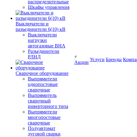
распределительные
Шкафы управления
Выключатели и
разъединители 6(10) кВ
Выключатели
нагрузки
автогазовые ВНА
Разъединители
РЛНД
Услуги
Бренды
Компа
Акции
Сварочное оборудование
Выпрямители
однопостовые
сварочные
Выпрямитель
сварочный
инверторного типа
Выпрямители
многопостовые
сварочные
Полуавтомат
дуговой сварки