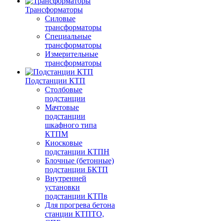
Трансформаторы
Силовые
трансформаторы
Специальные
трансформаторы
Измерительные
трансформаторы
Подстанции КТП
Столбовые
подстанции
Мачтовые
подстанции
шкафного типа
КТПМ
Киосковые
подстанции КТПН
Блочные (бетонные)
подстанции БКТП
Внутренней
установки
подстанции КТПв
Для прогрева бетона
станции КТПТО,