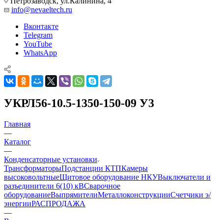
Петрозаводск, ул.Калинина, 4
info@nevaeltech.ru
Вконтакте
Telegram
YouTube
WhatsApp
УКРЛ56-10.5-1350-150-09 У3
Главная
—
Каталог
—
Конденсаторные установки
Трансформаторы
Подстанции КТП
Камеры
высоковольтные
Щитовое оборудование НКУ
Выключатели и
разъединители 6(10) кВ
Сварочное
оборудование
Выпрямители
Металлоконструкции
Счетчики э/
энергии
РАСПРОДАЖА
—