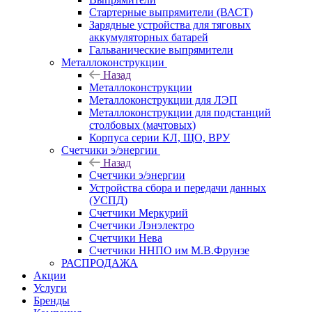
Стартерные выпрямители (ВАСТ)
Зарядные устройства для тяговых
аккумуляторных батарей
Гальванические выпрямители
Металлоконструкции
Назад
Металлоконструкции
Металлоконструкции для ЛЭП
Металлоконструкции для подстанций
столбовых (мачтовых)
Корпуса серии КЛ, ЩО, ВРУ
Счетчики э/энергии
Назад
Счетчики э/энергии
Устройства сбора и передачи данных
(УСПД)
Счетчики Меркурий
Счетчики Лэнэлектро
Счетчики Нева
Счетчики ННПО им М.В.Фрунзе
РАСПРОДАЖА
Акции
Услуги
Бренды