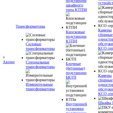
подстанции
устройс
шкафного
типа КТПМ
Трансформаторы
Камеры
Киосковые
сборные
подстанции
односто
КТПН
обслужи
Силовые
КСО сер
трансформаторы
Акции
Специальные
Блочные
трансформаторы
(бетонные)
подстанции
Камеры
БКТП
сборные
Измерительные
односто
трансформаторы
обслужи
КСО сер
Шкафы
Внутренней
установки