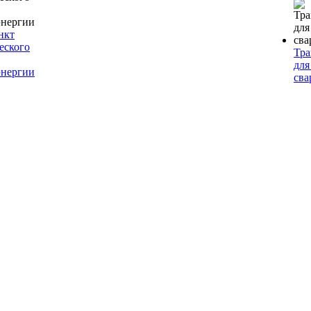
нкт
еского
Тр
для
энергии
сва