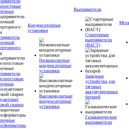
прямители
опостовые
Выпрямители
рочные
Мета
Конденсаторные
установки
Стартерные
прямитель
выпрямители
рочный
(ВАСТ)
ерторного
а
Низковольтные
конденсаторные
установки
прямители
Зарядные
гопостовые
устройства для
рочные
тяговых
аккумуляторных
Высоковольтные
батарей
уавтомат
конденсаторные
овой сварки
установки
Гальванические
арочные
выпрямители
нсформаторы