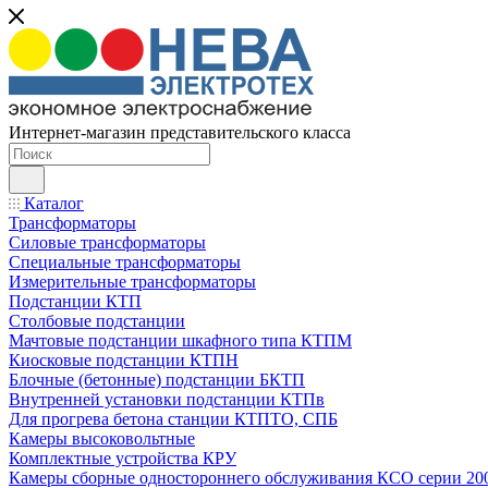
Интернет-магазин представительского класса
Каталог
Трансформаторы
Силовые трансформаторы
Специальные трансформаторы
Измерительные трансформаторы
Подстанции КТП
Столбовые подстанции
Мачтовые подстанции шкафного типа КТПМ
Киосковые подстанции КТПН
Блочные (бетонные) подстанции БКТП
Внутренней установки подстанции КТПв
Для прогрева бетона станции КТПТО, СПБ
Камеры высоковольтные
Комплектные устройства КРУ
Камеры сборные одностороннего обслуживания КСО серии 20