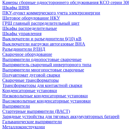
Камеры сборные одностороннего обслуживания КСО серии 30
Шкафы ШВВ
ПКУ-пункт коммерческого учета электроэнергии
Щитовое оборудование НКУ
ГРЩ главный распределительный щит
Шкафы распределительные
Шкафы управления
Выключатели и разъединители 6(10) кВ
Выключатели нагрузки автогазовые ВНА
Разъединители РЛНД
Сварочное оборудование
Выпрямители однопостовые сварочные
Выпрямитель сварочный инверторного типа
Выпрямители многопостовые сварочные
Полуавтомат дуговой сварки
Сварочные трансформаторы
Трансформаторы для контактной сварки
Конденсаторные установки
Низковольтные конденсаторные установки
Высоковольтные конденсаторные установки
Выпрямители
Стартерные выпрямители (ВАСТ)
Зарядные устройства для тяговых аккумуляторных батарей
Гальванические выпрямители
Металлоконструкции