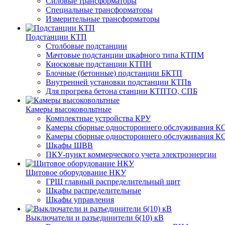
Силовые трансформаторы
Специальные трансформаторы
Измерительные трансформаторы
Подстанции КТП
Столбовые подстанции
Мачтовые подстанции шкафного типа КТПМ
Киосковые подстанции КТПН
Блочные (бетонные) подстанции БКТП
Внутренней установки подстанции КТПв
Для прогрева бетона станции КТПТО, СПБ
Камеры высоковольтные
Комплектные устройства КРУ
Камеры сборные одностороннего обслуживания КС
Камеры сборные одностороннего обслуживания КС
Шкафы ШВВ
ПКУ-пункт коммерческого учета электроэнергии
Щитовое оборудование НКУ
ГРЩ главный распределительный щит
Шкафы распределительные
Шкафы управления
Выключатели и разъединители 6(10) кВ