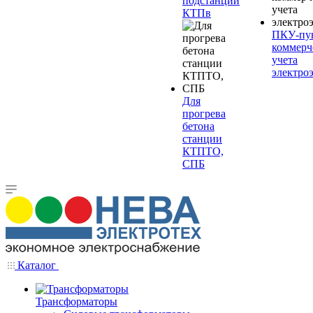
подстанции
КТПв
ПКУ-пу
коммерч
учета
электро
Для
прогрева
бетона
станции
КТПТО,
СПБ
Каталог
Трансформаторы