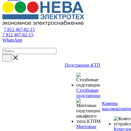
7 812 467-82-15
7 812 467-82-15
WhatsApp
Подстанции КТП
Столбовые
подстанции
Камеры
высоковольтн
Мачтовые
Компле