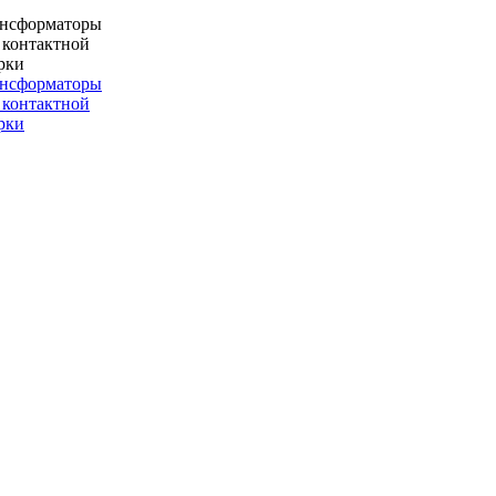
ансформаторы
 контактной
рки