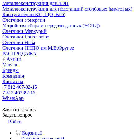
Металлоконструкции для ЛЭП
Металлоконструкции для подстанций столбовых (мачтовых)
Корпуса серии КЛ, ЩО, ВРУ
Счетчики э/энергии
Устройства сбора и передачи данных (УСПД)
Счетчики Меркурий
Счетчики Лэнэлектро
Счетчики Нева
Счетчики ННПО им М.В.Фрунзе
РАСПРОДАЖА
Акции
Услуги
Бренды
Компания
Контакты
7 812 467-82-15
7 812 467-82-15
WhatsApp
Заказать звонок
Задать вопрос
Войти
Корзина
0
Избранные товары
0