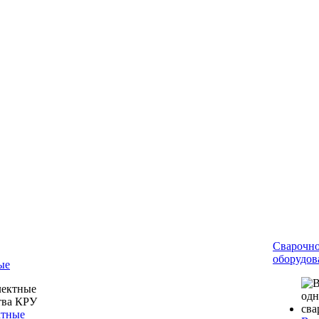
Сварочн
оборудов
ые
ктные