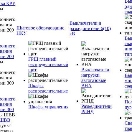
Вы
тва КРУ
одн
сва
Выключатели и
Щитовое оборудование
разъединители 6(10)
НКУ
кВ
Вы
сва
роннего
инв
вания
тип
ии 200
ГРЩ главный
распределительный
щит
Выключатели
нагрузки
Вы
автогазовые
мно
Шкафы
ВНА
сва
распределительные
роннего
Пол
вания
Разъединители
Шкафы управления
дуг
ии 300
РЛНД
 ШВВ
Св
тра