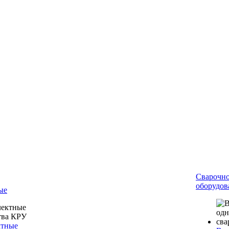
Сварочн
оборудов
ые
ктные