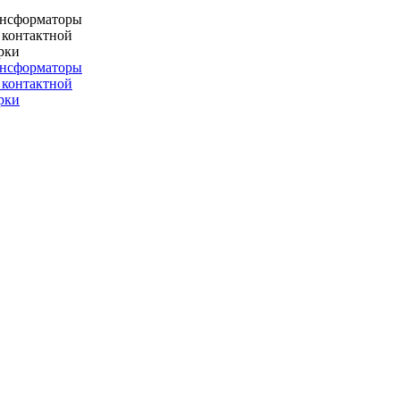
ансформаторы
 контактной
рки