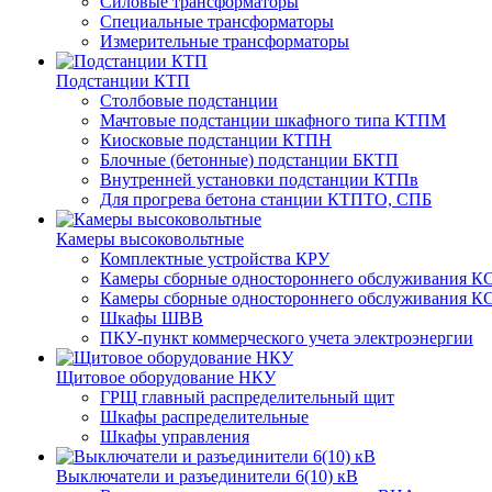
Силовые трансформаторы
Специальные трансформаторы
Измерительные трансформаторы
Подстанции КТП
Столбовые подстанции
Мачтовые подстанции шкафного типа КТПМ
Киосковые подстанции КТПН
Блочные (бетонные) подстанции БКТП
Внутренней установки подстанции КТПв
Для прогрева бетона станции КТПТО, СПБ
Камеры высоковольтные
Комплектные устройства КРУ
Камеры сборные одностороннего обслуживания КС
Камеры сборные одностороннего обслуживания КС
Шкафы ШВВ
ПКУ-пункт коммерческого учета электроэнергии
Щитовое оборудование НКУ
ГРЩ главный распределительный щит
Шкафы распределительные
Шкафы управления
Выключатели и разъединители 6(10) кВ