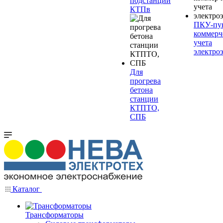
подстанции
КТПв
ПКУ-пу
коммерч
учета
электро
Для
прогрева
бетона
станции
КТПТО,
СПБ
Каталог
Трансформаторы