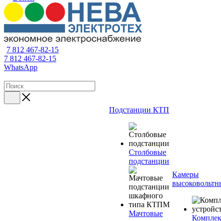
7 812 467-82-15
7 812 467-82-15
WhatsApp
Подстанции КТП
Столбовые
подстанции
Камеры
высоковольтн
Мачтовые
Компле