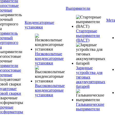
прямители
опостовые
Выпрямители
рочные
Мета
Конденсаторные
установки
Стартерные
прямитель
выпрямители
рочный
(ВАСТ)
ерторного
а
Низковольтные
конденсаторные
установки
прямители
Зарядные
гопостовые
устройства для
рочные
тяговых
аккумуляторных
Высоковольтные
батарей
уавтомат
конденсаторные
овой сварки
установки
Гальванические
арочные
выпрямители
нсформаторы