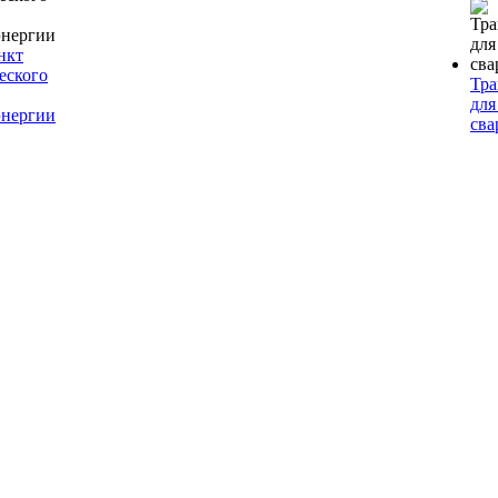
нкт
еского
Тр
для
энергии
сва