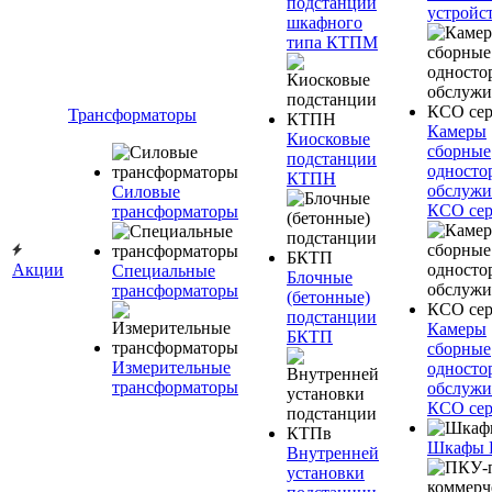
подстанции
устройс
шкафного
типа КТПМ
Трансформаторы
Камеры
Киосковые
сборные
подстанции
односто
КТПН
обслужи
Силовые
КСО сер
трансформаторы
Акции
Специальные
Блочные
трансформаторы
(бетонные)
подстанции
Камеры
БКТП
сборные
Измерительные
односто
трансформаторы
обслужи
КСО сер
Шкафы
Внутренней
установки