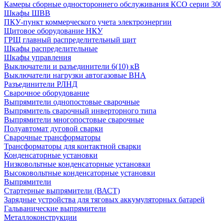
Камеры сборные одностороннего обслуживания КСО серии 30
Шкафы ШВВ
ПКУ-пункт коммерческого учета электроэнергии
Щитовое оборудование НКУ
ГРЩ главный распределительный щит
Шкафы распределительные
Шкафы управления
Выключатели и разъединители 6(10) кВ
Выключатели нагрузки автогазовые ВНА
Разъединители РЛНД
Сварочное оборудование
Выпрямители однопостовые сварочные
Выпрямитель сварочный инверторного типа
Выпрямители многопостовые сварочные
Полуавтомат дуговой сварки
Сварочные трансформаторы
Трансформаторы для контактной сварки
Конденсаторные установки
Низковольтные конденсаторные установки
Высоковольтные конденсаторные установки
Выпрямители
Стартерные выпрямители (ВАСТ)
Зарядные устройства для тяговых аккумуляторных батарей
Гальванические выпрямители
Металлоконструкции