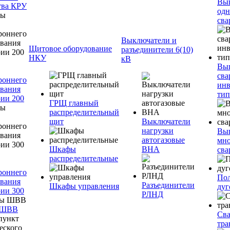
Вы
тва КРУ
одн
сва
Выключатели и
Щитовое оборудование
разъединители 6(10)
НКУ
кВ
Вы
сва
роннего
инв
вания
тип
ии 200
ГРЩ главный
распределительный
щит
Выключатели
нагрузки
Вы
автогазовые
мно
Шкафы
ВНА
сва
распределительные
роннего
Пол
вания
Разъединители
Шкафы управления
дуг
ии 300
РЛНД
 ШВВ
Св
тра