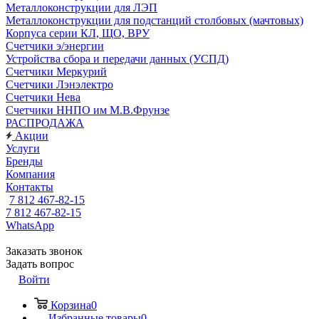
Металлоконструкции для ЛЭП
Металлоконструкции для подстанций столбовых (мачтовых)
Корпуса серии КЛ, ЩО, ВРУ
Счетчики э/энергии
Устройства сбора и передачи данных (УСПД)
Счетчики Меркурий
Счетчики Лэнэлектро
Счетчики Нева
Счетчики ННПО им М.В.Фрунзе
РАСПРОДАЖА
Акции
Услуги
Бренды
Компания
Контакты
7 812 467-82-15
7 812 467-82-15
WhatsApp
Заказать звонок
Задать вопрос
Войти
Корзина
0
Избранные товары
0