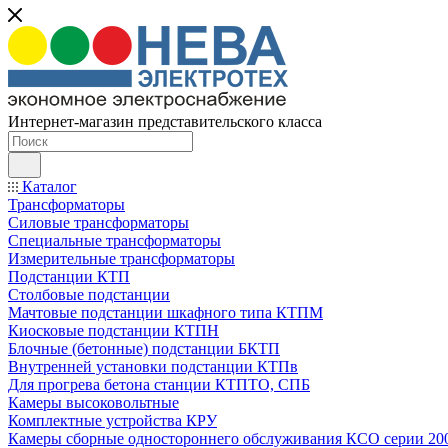
Интернет-магазин представительского класса
Каталог
Трансформаторы
Силовые трансформаторы
Специальные трансформаторы
Измерительные трансформаторы
Подстанции КТП
Столбовые подстанции
Мачтовые подстанции шкафного типа КТПМ
Киосковые подстанции КТПН
Блочные (бетонные) подстанции БКТП
Внутренней установки подстанции КТПв
Для прогрева бетона станции КТПТО, СПБ
Камеры высоковольтные
Комплектные устройства КРУ
Камеры сборные одностороннего обслуживания КСО серии 20